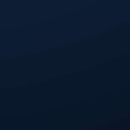
、104 场比赛、三国联办、全新的晋级与附加赛机制。对球迷