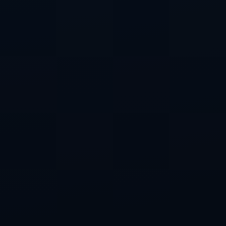
进球数会交错影响，直到终场哨响才可能真正定型。
为最后的门票争夺制造更强的锦标赛氛围。
球迷来说，这也让资格赛末段更像一场压缩版的决赛圈。