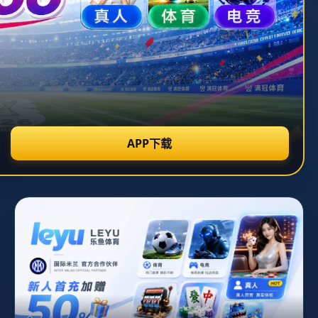
正的机会窗口
，以及越南足球真正的机会窗口
6 正在重写足球世界的规则。更重要的是，它也把“梦想”变成了越南