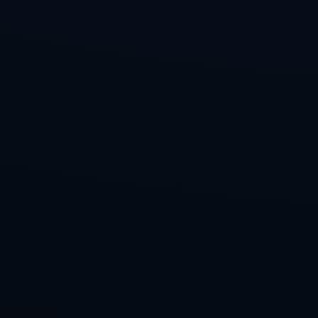
于是，淘汰赛将从
32 强
开始。更关键的是，“最佳第三”的出
这会带来一种新的紧迫感：强队不敢松，弱队不必早早放弃，
4. 资格赛与洲际附加赛：通往世界杯的最
变化也发生在决赛圈之外。洲际附加赛的组织方式更集中：不
对一些小球队来说，这样的机制相当于提前体验世界杯运行方
5. 多国联办成为新常态：未来的大赛会更
世界杯 2026 的三国联办，正在强化一个趋势：
多国共同举办大
基础设施与成本压力可被分摊
赛事影响力覆盖更广的区域与人群
交通、住宿与场馆资源能更灵活地调配
这类趋势也会反向推动赛事管理标准化——从转播到安保，从票