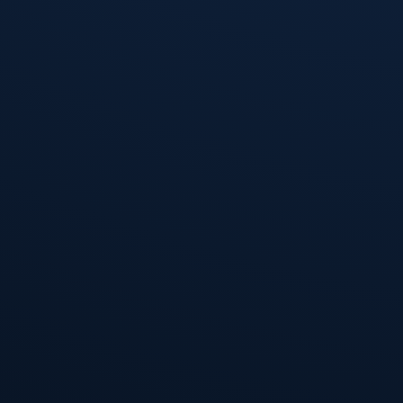
有些世界杯属于冠军，有些世界杯属于时代。
世界杯 2026
更像
而言，这是更长、更密集、更有戏剧张力的盛夏；对正在追赶
目录
1. 世界杯 2026 为什么被称为“分水岭”
2. 48 队与 104 场：真正的“革命”发生在哪里
3. 12 小组 + 最佳第三：悬念如何被重新设计
4. 资格赛与洲际附加赛：通往世界杯的最后关卡
5. 多国联办成为新常态：未来的大赛会更像什么