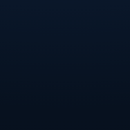
5 周，由美国、加拿大、墨西哥三国共同主办。这不是简单的“规
级叙事”迈进——更多国家首次露面，更多比赛填满日程，更多城