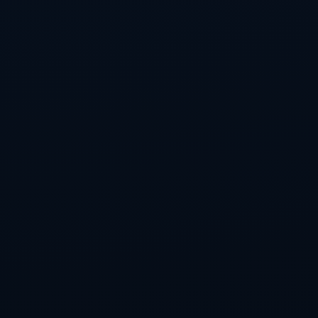
队的容错下降、弱队的战术更有回报空间。