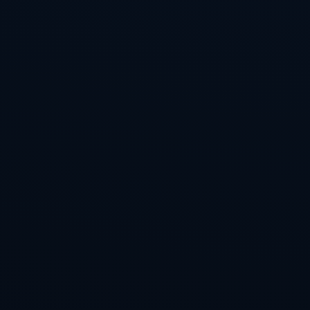
三国联办让世界杯更像一场横跨大陆的“夏日长篇”。
2. 48 队与 104 场：真正的“革命”发生在
最直观的变化，是 FIFA 将决赛圈参赛队从
32
扩至
48
。这意味
总场次
从 64 场增加到 104 场
小组数量
从 8 组变为 12 组
赛期
从约 4 周延展到 5 周
但真正的革命并不只在数字，而在“机会结构”——更多球队
在这样的舞台上，过去被认为“离世界杯很远”的球队，将第一
3. 12 小组 + 最佳第三：悬念如何被重新
世界杯 2026 小组赛之后的晋级逻辑更“悬疑”：除了每组前两
在 12 个小组中，最终将有：
24 支小组前二直接晋级
8 支“最佳第三”进入淘汰赛