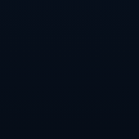
哪里
着：
的到来，会让世界杯的故事线更复杂：新军初登场的紧张、老牌强
次拥有更现实的路径与想象空间。
设计
名，
成绩最好的第三名
也能晋级。