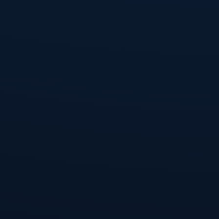
World Cup 2026 Data Team
导航
Home
Live Visualization
In-Play Betting
Schedule
News Analysis
About Us