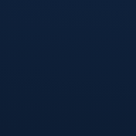
体育焦点
2026-06-11 07:01:20
162
暴雨侵袭阿兹特克！组委会紧急启用“黑
科技”打响草坪保卫战
面对墨西哥城连日的突发性暴雨，传奇的阿兹特克球场草坪面
临严峻考验。组委会迅速行动，调集顶级团队与高科技设备，
全力确保后续关键对决在最佳场地举行。
林宇轩
阅读
更多分类
查看全部