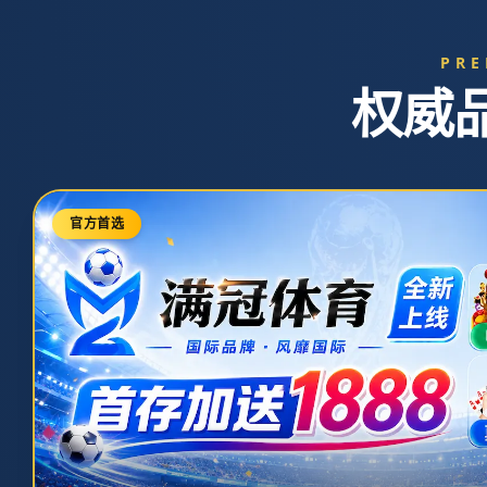
Home
Live Visualization
In-Play Betting
Schedule
News Analysis
更多
▾