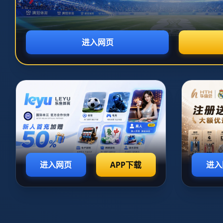
进入实时中心
开始滚球对比
≡
2026世界杯数据与滚球指南
/
新闻分析
/
体育焦点
体育焦点
分类归档
分类链接
返回新闻列表