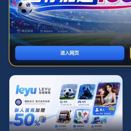
进入实时中心
开始滚球对比
≡
首页
/
足球数据
/
世界杯晋级概率全解：把历史、FIFA、Elo 与分组形势
都变成可量化的答案
足球数据
世界杯晋级概率全解：把历史、FIFA、
Elo 与分组形势都变成可量化的答案
想知道你支持的球队晋级概率到底怎么算？本文用可复现的模
型和简单示例，教你看懂各大机构给出的世界杯晋级概率。
作者
林逸明
发布时间