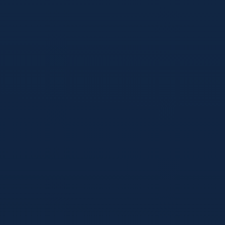
世界杯晋级概率全解：把历史、FIFA、Elo 与分组形势都变成
可量化的答案
足球数据
2026-03-22