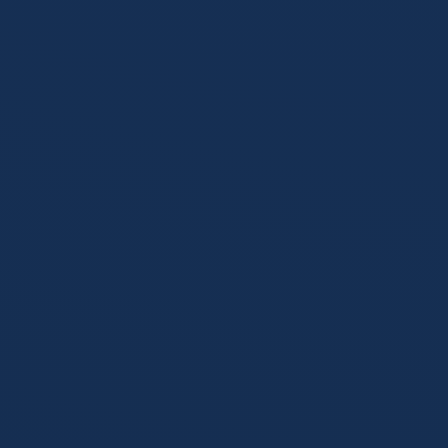
历史战绩
：直接反映长期表现与关键比赛经验，但往往
权重随时间衰减。
FIFA 排名／积分
：官方度量，包含多种赛制修正；适合
宏观筛选，但对短期预测噪声偏大。
Elo 评级
：以对战结果动态调整，数学上更直接映射胜
率，常被研究者和预测者偏好。
分组与赛程
：小组内对手分布、比赛顺序（先遇强敌还
是强弱交替）会显著改变晋级路径。
主客场与中立场
：主场约等于给队伍额外的 Elo 点数优
势；世界杯通常倾向中立或主办国小幅优势。
阵容与伤病
：短期内对胜率影响大，但数据稀疏时多用
情报因子处理。
FIFA 排名 vs Elo：为何同时被用到
FIFA 排名强调长期表现并带有赛制加权，而 Elo 更注重最近
比赛和对手强度。实践中，很多模型会将二者
加权融合
，例如
60% Elo + 40% FIFA，或把 FIFA 用作先验再用 Elo 校正。
概率建模方法：把指标变成可量化的概率