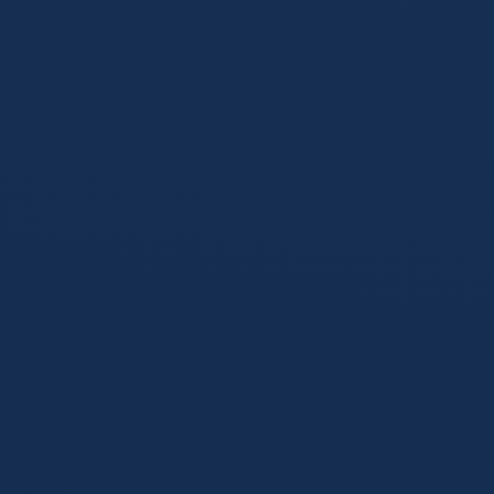
常见流程：
把每场比赛的实力差（例如 Elo 差）转为胜平负概率。
把胜平负概率转为进球分布（常用 Poisson 模型）或直
接用胜平负进行多场仿真。
依据赛制（积分、净胜球、相互战绩）进行规则判定与
大量模拟，得出晋级概率。
Elo 胜率转换（常用公式）
若两队 Elo 差为 D（主队 Elo - 客队 Elo），期望主队胜率常用
公式：
P(home win) = 1 / (1 + 10^{ -D / 400 })
示例：若 A 1800、B 1700，则 D = 100，P(A 胜) ≈ 1 / (1 +
10^{-0.25}) ≈ 0.64（约 64%）。
从胜率到比分：Poisson 与进球期望
一种简化可行的方法：
以 Elo 差映射进球差的期望（比如每 400 Elo 差约等于 1