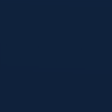
2026世界杯免费观看一览：从内地到海外的超实用观赛指南
（免费直播/集锦/回看路线图）
体育
2026-04-14