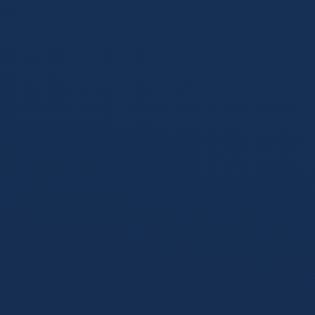
心。想要看懂这波诡云谲的赛事走向，我们必须拆解影响赔率
波动的核心变量。
目录
1. 伤病阴霾：核心球员的健康晴雨表
2. 大名单公布：主帅的战术博弈
3. 热身赛试金石：赔率波动的直接催化剂
4. 分组与淘汰赛：通往决赛的荆棘之路
结语：如何洞察赔率背后的赛事走向