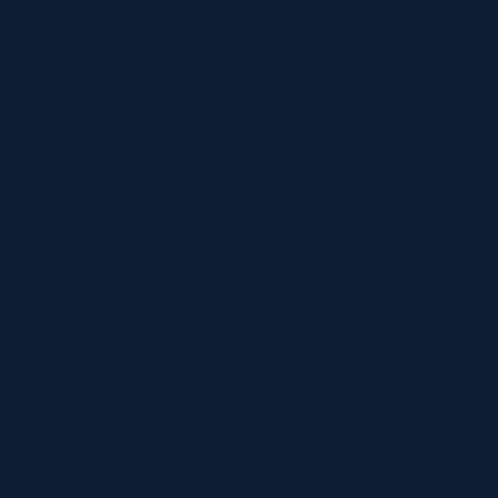
2026-06-21
法律科普
世界杯投注信息怎么看：在中国市场下理解法律边界、平台风
险与常见误区
2026-06-20
法律合规
2026世界杯爆冷指南：弱队掀翻豪门的“通关密码”是什么？
2026-06-14
体育专题
横跨三国、16城联动：2026世界杯将如何重塑我们的现场观赛
体验？
2026-06-13
体育焦点
分类导航
足球入门指南
(1)
赛事指南
(1)
法律科普
(1)
法律合规
(1)
体育
专题
(1)
体育焦点
(2)
体育观察
(1)
体育赛事
(1)
国际足坛
(1)
绿茵传奇
(1)
阅读提示