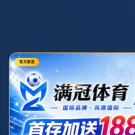
Home
Live Visualization
In-Play Betting
Schedule
News Analysis
更多
▾