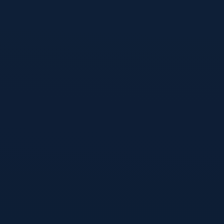
2026世界杯加拿大门票怎么抢：从中国球迷视角拆解抽签、先
到先得与官方转售的实战路线
赛事票务
2026-04-17
最新更新
足球赔率怎么看：从零开始看懂欧赔、亚盘与大小球
2026-07-08
足球入门指南
世界杯波胆投注怎么看：比分预测思路、术语解析与新手常见
误区
2026-06-22
赛事指南
外围投注是否违法？中国语境下的法律责任与现实后果解读