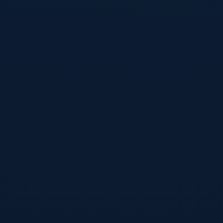
World Cup 2026 Data Team
导航
Home
Live Visualization
In-Play Betting
Schedule
News Analysis
About Us
合作与可信平台
仅展示合作/引用来源
开云娱乐体育
↗
满冠赛事通
↗
法甲赛事直播
↗
Crown Sports
Center
↗
江南体育
↗
Yamei Sports Online Site
↗
NBA直播
↗
8868体育
↗
乐竞体育
↗
2026美加墨世界杯预测分析网
↗
© 2026 . All rights reserved.
关于我们
责任声明
返回顶部