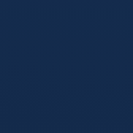
3. 热身赛试金石：赔率波动的直接催化剂
世界杯前的热身赛是检验球队战术磨合度的唯一实战机会。尽
管热身赛带有实验性质，但其结果对市场情绪的影响却极其直