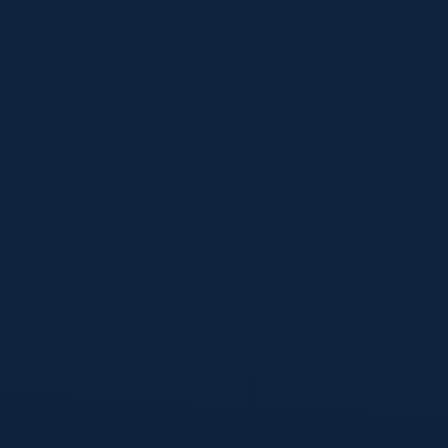
2026世界杯免费观看一览：从内地到海外的超实用观赛指南