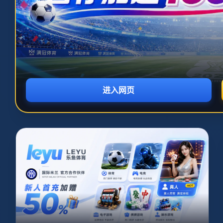
进入实时中心
开始滚球对比
≡
首页
/
体育足坛
/
德意志战车的荣耀之路：解析德国世界杯夺冠赔率背后
的五大黄金变量
体育足坛
德意志战车的荣耀之路：解析德国世界杯
夺冠赔率背后的五大黄金变量
德国队的夺冠赔率为何悄然发生变化？从伤病迷雾到淘汰赛的
分组博弈，本文带你深度复盘影响德意志战车夺冠前景的幕后
推手。
作者
陆羽波