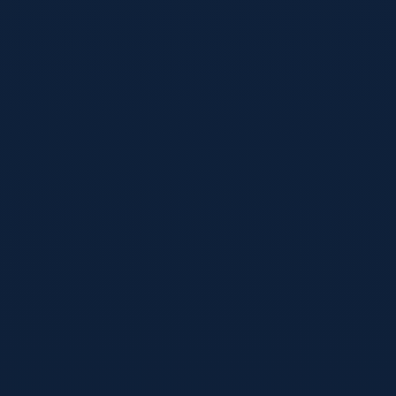
热度
2026世界杯爆冷指南：弱队掀翻豪门的
“通关密码”是什么？
世界杯的魅力在于未知。随着2026年世界杯赛制改制，弱队爆
冷的门槛正在发生微妙变化。想要上演“下克上”的奇迹，究竟
需要集齐哪些硬性条件？
阅读全文
体育专题