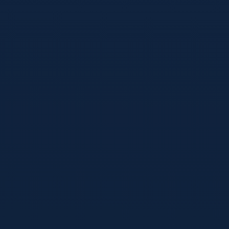
体育焦点
2026-06-13
热度
横跨三国、16城联动：2026世界杯将如何
重塑我们的现场观赛体验？
随着2026年世界杯步入三国联合主办的新时代，更庞大的赛制
规模将为全球球迷带来前所未有的多样化体验。然而，在更多
人圆梦现场的同时，热门场次的门票竞争依然不容小觑。
阅读全文
体育焦点