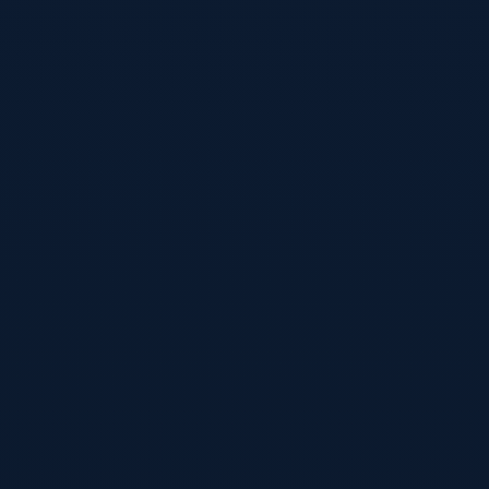
© 2026 . All rights reserved.
关于我们
责任声明
返回顶部