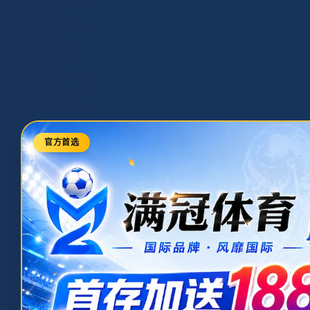
Home
Live Visualization
In-Play Betting
Schedule
News Analysis
更多
▾