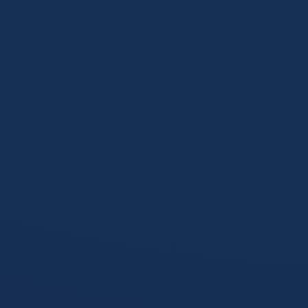
体育前瞻
2026-03-21
热度
世界杯 2026：48 队时代的“分水岭”，以
及越南足球真正的机会窗口
从 32 队到 48 队，从单一主办到三国联办，世界杯 2026 正在
重写足球世界的规则。更重要的是，它也把“梦想”变成了越南
足球可以规划、可以抵达的路线图。
阅读全文
体育前瞻