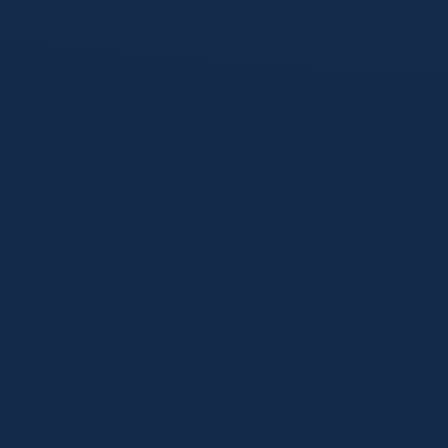
体育
2026-05-18
热度
2026世界杯小组赛赛制变局：更多场次，
更多冷门，强队还能稳住吗？
2026世界杯小组赛赛制的变化，不只是多踢几场那么简单。它
正在重塑强队的节奏、黑马的生存空间，以及教练在战术、体
能和心理层面的全部决策。
阅读全文
体育