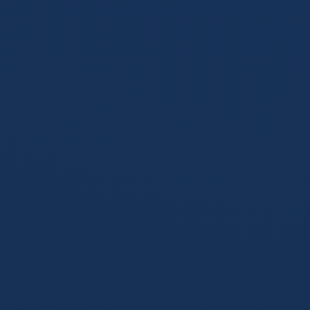
足球数据
2026-03-22
热度
世界杯晋级概率全解：把历史、FIFA、
Elo 与分组形势都变成可量化的答案
想知道你支持的球队晋级概率到底怎么算？本文用可复现的模
型和简单示例，教你看懂各大机构给出的世界杯晋级概率。
阅读全文
足球数据