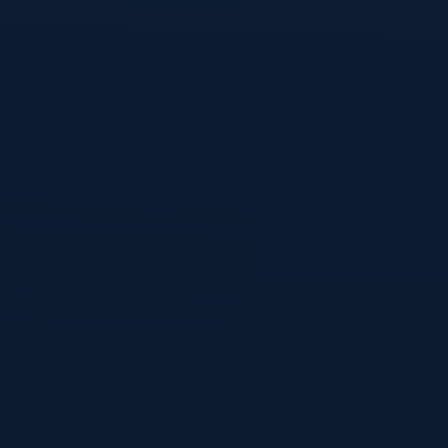
World Cup 2026 Data Team
导航
Home
Live Visualization
In-Play Betting
Schedule
News Analysis
About Us
合作与可信平台
仅展示合作/引用来源
开云娱乐体育
↗
满冠赛事通
↗
法甲赛事直播
↗
Crown Sports
Center
↗
江南体育
↗
Yamei Sports Online Site
↗
NBA直播
↗
8868体育
↗
乐竞体育
↗
2026美加墨世界杯预测分析网
↗