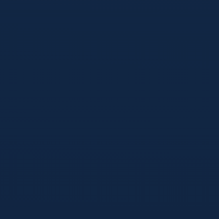
暴雨侵袭阿兹特克！组委会紧急启用“黑
科技”打响草坪保卫战
面对墨西哥城连日的突发性暴雨，传奇的阿兹特克球场草坪面
临严峻考验。组委会迅速行动，调集顶级团队与高科技设备，
全力确保后续关键对决在最佳场地举行。
阅读全文
体育焦点